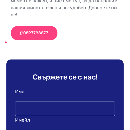
момент е важен, и ние сме тук, за да направим
вашия живот по-лек и по-удобен. Доверете ни
се!
0897798877
Свържете се с нас!
Име
Имейл